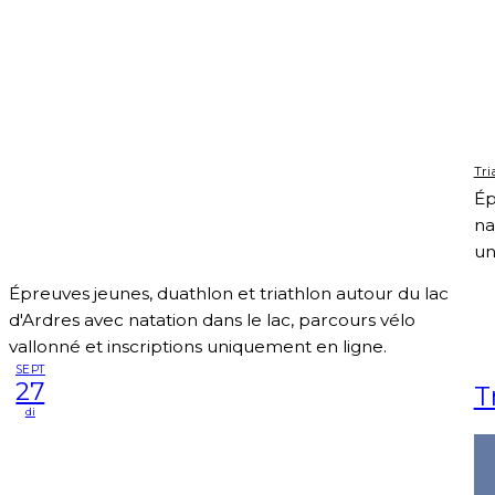
Tri
Ép
na
un
Épreuves jeunes, duathlon et triathlon autour du lac
d'Ardres avec natation dans le lac, parcours vélo
vallonné et inscriptions uniquement en ligne.
SEPT
27
T
di