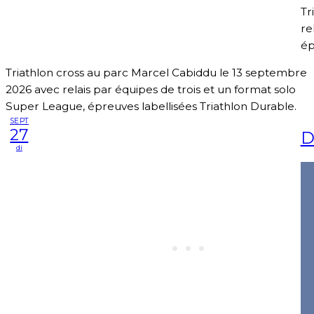
Tr
re
ép
Triathlon cross au parc Marcel Cabiddu le 13 septembre
2026 avec relais par équipes de trois et un format solo
Super League, épreuves labellisées Triathlon Durable.
SEPT
27
D
di