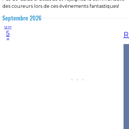
des coureurs lors de ces événements fantastiques!
Septembre 2026
SEPT
5
R
sa