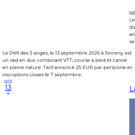
Déf
Le
du
an
se
Le Défi des 3 singes, le 13 septembre 2026 à Sinceny, est
un raid en duo combinant VTT, course à pied et canoë
en pleine nature. Tarif annoncé 25 EUR par personne et
inscriptions closes le 7 septembre.
SEPT
13
L
di