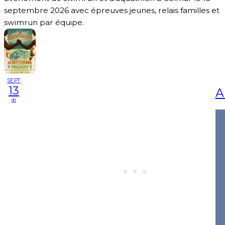
septembre 2026 avec épreuves jeunes, relais familles et
swimrun par équipe.
SEPT
13
A
di