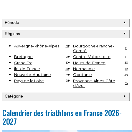
Période
▲
Régions
▼
Auvergne-Rhône-Alpes
Bourgogne-Franche-
48
11
Comté
Bretagne
Centre-Val de Loire
28
11
Grand Est
Hauts-de-France
17
30
Île-de-France
Normandie
20
19
Nouvelle-Aquitaine
Occitanie
46
24
Pays de la Loire
Provence-Alpes-Côte
25
36
d'Azur
Catégorie
▲
Calendrier des triathlons en France 2026-
2027