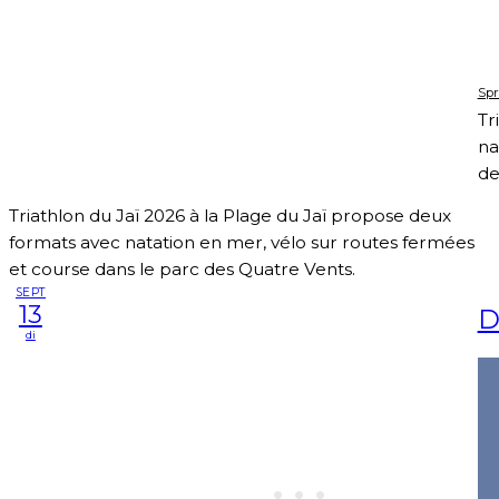
Spr
Tr
na
de
Triathlon du Jaï 2026 à la Plage du Jaï propose deux
formats avec natation en mer, vélo sur routes fermées
et course dans le parc des Quatre Vents.
SEPT
13
D
di