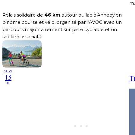
ma
Relais solidaire de
46 km
autour du lac d'Annecy en
binôme course et vélo, organisé par l'AVOC avec un
parcours majoritairement sur piste cyclable et un
soutien associatif.
SEPT
13
T
di