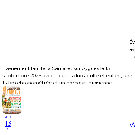
La 
Év
av
pa
Événement familial à Camaret sur Aygues le 13
septembre 2026 avec courses duo adulte et enfant, une
15 km chronométrée et un parcours draisienne.
SEPT
13
W
di