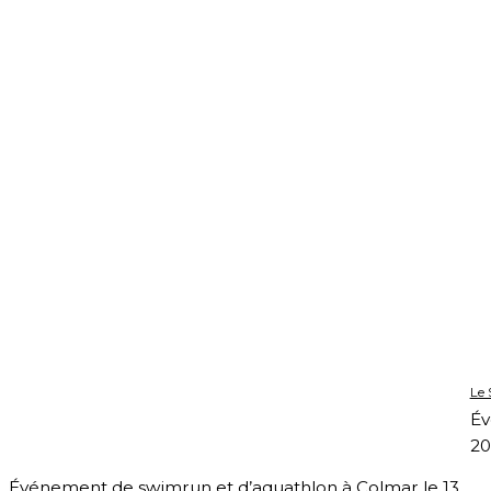
Le
Év
20
Événement de swimrun et d’aquathlon à Colmar le 13